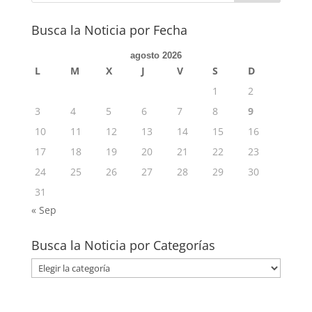
Busca la Noticia por Fecha
agosto 2026
L
M
X
J
V
S
D
1
2
3
4
5
6
7
8
9
10
11
12
13
14
15
16
17
18
19
20
21
22
23
24
25
26
27
28
29
30
31
« Sep
Busca la Noticia por Categorías
Busca
la
Noticia